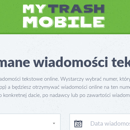
mane wiadomości te
domości tekstowe online. Wystarczy wybrać numer, który
p) a będziesz otrzymywać wiadomości online na ten nume
 konkretnej dacie, po nadawcy lub po zawartości wiadomo