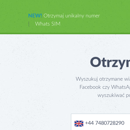
NEW!
Otrzymaj unikalny numer
|
Whats SIM
Otrzy
Wyszukuj otrzymane wia
Facebook czy WhatsAp
wyszukiwać po
+44 7480728290