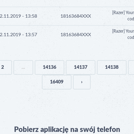
[Razer] You
2.11.2019 - 13:58
18163684XXX
cod
[Razer] You
2.11.2019 - 13:57
18163684XXX
cod
2
...
14136
14137
14138
16409
›
Pobierz aplikację na swój telefon