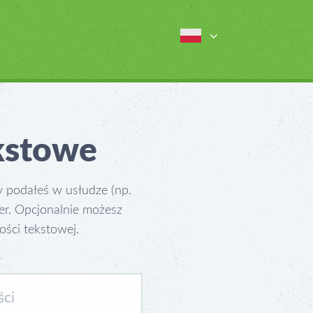
kstowe
 podałeś w usłudze (np.
r. Opcjonalnie możesz
ści tekstowej.