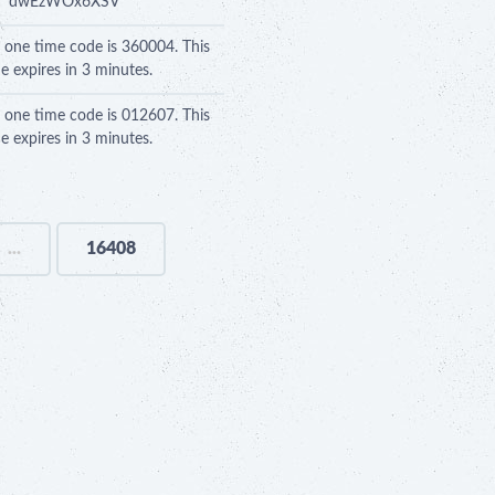
dwEzWOx6XSV
r one time code is 360004. This
e expires in 3 minutes.
r one time code is 012607. This
e expires in 3 minutes.
...
16408